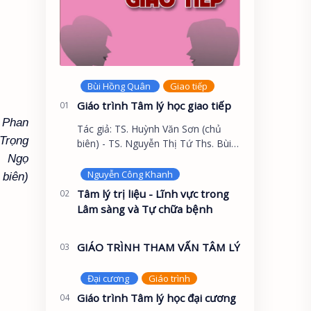
Giáo trình Tâm lý học giao tiếp
P
han
Tác giả: TS. Huỳnh Văn Sơn (chủ
T
rọng
biên) - TS. Nguyễn Thị Tứ Ths. Bùi
N
gọ
Hồng Quân - Ths. Nguyễn Hoàng
Khắc Hiếu GIỚI THIỆU Tâm lý học
 biên)
không chỉ là khoa họ…
Tâm lý trị liệu - Lĩnh vực trong
Lâm sàng và Tự chữa bệnh
GIÁO TRÌNH THAM VẤN TÂM LÝ
Giáo trình Tâm lý học đại cương