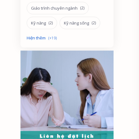
Giáo trình chuyên ngành
Kỹ năng
Kỹ năng sống
Phát triển
Quản lý nhân sự
Sách miễn phí
Sách tham khảo
Sư phạm
Tham vấn
Tham vấn - trị liệu
Trắc nghiệm