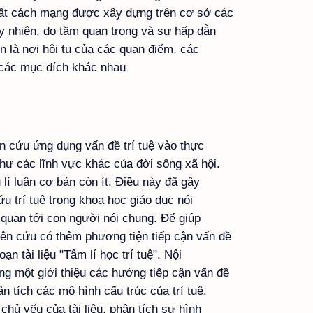
hất cách mạng được xây dựng trên cơ sở các
uy nhiên, do tầm quan trọng và sự hấp dẫn
n là nơi hội tụ của các quan điểm, các
 các mục đích khác nhau
ên cứu ứng dụng vấn đề trí tuệ vào thực
như các lĩnh vực khác của đời sống xã hội.
 lí luận cơ bản còn ít. Điều này đã gây
u trí tuệ trong khoa học giáo dục nói
n quan tới con người nói chung. Để giúp
iên cứu có thêm phương tiện tiếp cận vấn đề
ạn tài liệu "Tâm lí học trí tuệ". Nội
g một giới thiệu các hướng tiếp cận vấn đề
ân tích các mô hình cấu trúc của trí tuệ.
hủ yếu của tài liệu, phân tích sự hình