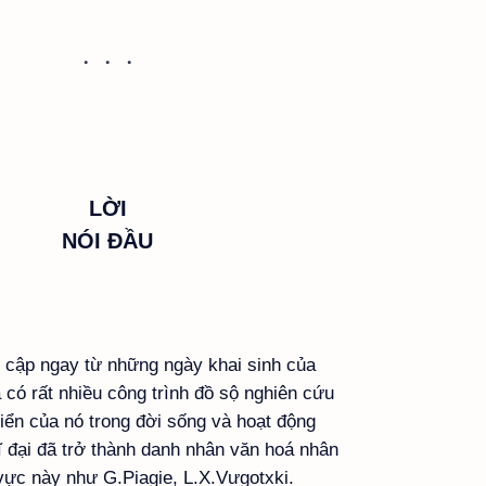
LỜI
NÓI ĐẦU
đề cập ngay từ những ngày khai sinh của
 có rất nhiều công trình đồ sộ nghiên cứu
riển của nó trong đời sống và hoạt động
ĩ đại đã trở thành danh nhân văn hoá nhân
h vực này như G.Piagie, L.X.Vưgotxki.