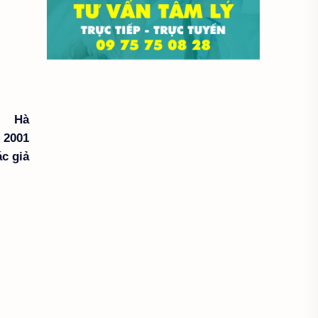
Tài liệu môn học
Tài liệu ôn tập
Tâm lý học
Tâm lý học dạy học
Hà
 2001
Tâm lý học lứa tuổi
ác giả
Tâm lý học phát triển
Tâm lý học trẻ em
Tâm lý học xã hội
Tâm lý học đại cương
Đại cương
Đại học