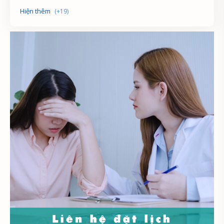
Phát triển
Quản lý nhân sự
Sách miễn phí
Sách tham khảo
Sư phạm
Tham vấn
Tham vấn - trị liệu
Trắc nghiệm
Tài liệu môn học
Tài liệu ôn tập
Tâm lý học
Tâm lý học dạy học
Tâm lý học lứa tuổi
Tâm lý học phát triển
Tâm lý học trẻ em
Tâm lý học xã hội
Tâm lý học đại cương
Đại cương