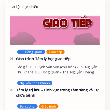
Tài liệu đọc nhiều
Giáo trình Tâm lý học giao tiếp
Tác giả: TS. Huỳnh Văn Sơn (chủ biên) - TS. Nguyễn
Thị Tứ Ths. Bùi Hồng Quân - Ths. Nguyễn Hoàng
Khắc Hiếu GIỚI THIỆU Tâm lý học không chỉ là khoa
họ…
Tâm lý trị liệu - Lĩnh vực trong Lâm sàng và Tự
chữa bệnh