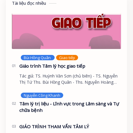
Tài liệu đọc nhiều
Giáo trình Tâm lý học giao tiếp
Tác giả: TS. Huỳnh Văn Sơn (chủ biên) - TS. Nguyễn
Thị Tứ Ths. Bùi Hồng Quân - Ths. Nguyễn Hoàng
Khắc Hiếu GIỚI THIỆU Tâm lý học không chỉ là khoa
họ…
Tâm lý trị liệu - Lĩnh vực trong Lâm sàng và Tự
chữa bệnh
GIÁO TRÌNH THAM VẤN TÂM LÝ