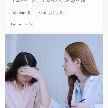
Giáo trình
Giáo trình chuyên ngành
Kỹ năng
Kỹ năng sống
Phát triển
Quản lý nhân sự
Sách miễn phí
Sách tham khảo
Sư phạm
Tham vấn
Tham vấn - trị liệu
Trắc nghiệm
Tài liệu môn học
Tài liệu ôn tập
Tâm lý học
Tâm lý học dạy học
Tâm lý học lứa tuổi
Tâm lý học phát triển
Tâm lý học trẻ em
Tâm lý học xã hội