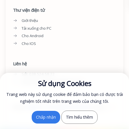
Thư viện điện tử
Giới thiệu
Tải xuống cho PC
Cho Android
Cho IOS
Liên hệ
Sđt: 038 524 58 72
Sử dụng Cookies
Email: ebooktamlyhoc@gmail.com
Trang web này sử dụng cookie để đảm bảo bạn có được trải
nghiệm tốt nhất trên trang web của chúng tôi.
©
2026
‧
PsyEbook - Thư viện điện tử Tâm lý học
. Designed by
Edulink
. 
Chấp nhận
Tìm hiểu thêm