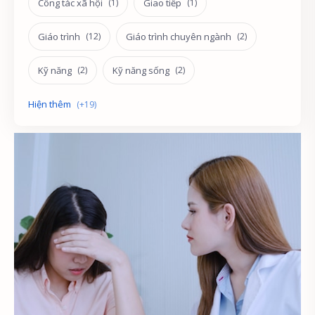
Công tác xã hội
Giao tiếp
Giáo trình
Giáo trình chuyên ngành
Kỹ năng
Kỹ năng sống
Phát triển
Quản lý nhân sự
Sách miễn phí
Sách tham khảo
Sư phạm
Tham vấn
Tham vấn - trị liệu
Trắc nghiệm
Tài liệu môn học
Tài liệu ôn tập
Tâm lý học
Tâm lý học dạy học
Tâm lý học lứa tuổi
Tâm lý học phát triển