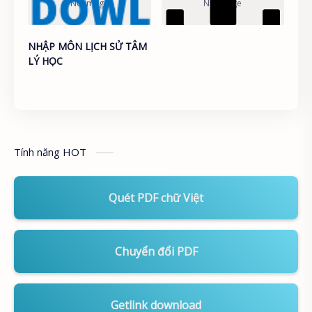
NHẬP MÔN LỊCH SỬ TÂM
LÝ HỌC
Tính năng HOT
Quét PDF chữ Việt
Chuyển đổi PDF
Getlink download