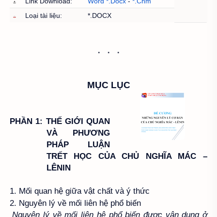
Link Download:
Word *.Docx
-
*.Chm
Loại tài liệu:
*.DOCX
MỤC LỤC
PHẦN 1: THẾ GIỚI QUAN
VÀ PHƯƠNG
PHÁP LUẬN
TRẾT HỌC CỦA CHỦ NGHĨA MÁC –
LÊNIN
1. Mối quan hệ giữa vật chất và ý thức
2. Nguyên lý về mối liên hệ phổ biến
Nguyên lý về mối liên hệ phổ biến được vận dụng ở